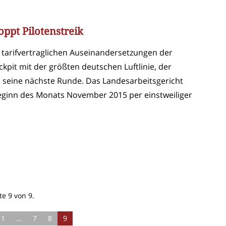
oppt Pilotenstreik
tarifvertraglichen Auseinandersetzungen der
kpit mit der größten deutschen Luftlinie, der
n seine nächste Runde. Das Landesarbeitsgericht
eginn des Monats November 2015 per einstweiliger
te 9 von 9.
1
…
7
8
9