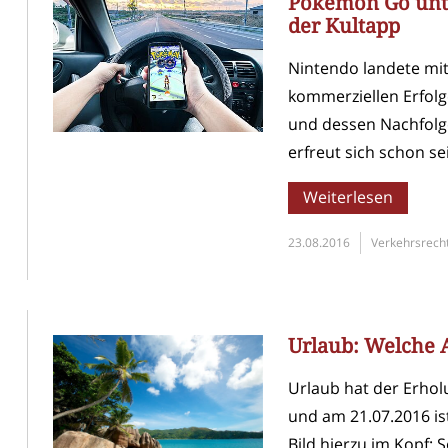
Pokémon Go unte
der Kultapp
Nintendo landete mi
kommerziellen Erfol
und dessen Nachfolge
erfreut sich schon sei
Weiterlesen
23.08.2016
Verkehrsrech
Urlaub: Welche 
Urlaub hat der Erho
und am 21.07.2016 i
Bild hierzu im Kopf: