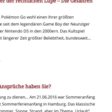
r der rechtlichen Lupe – Die Gefahren
t Pokémon Go wohl einen ihrer größten
ge seit dem legendären Game Boy der Neunziger
r Nintendo DS in den 2000ern. Das Kultspiel
t längerer Zeit größter Beliebtheit, bundesweit...
t
Ansprüche haben Sie?
lung zu dienen… Am 21.06.2016 war Sommeranfang
st Sommerferienanfang in Hamburg. Das klassische
 Sommer, Sonne, Strand, aber im Thema „Urlaub“