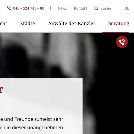
040 – 524 743 – 80
News
Kontakt
Suche
DE
cht
Städte
Anwälte der Kanzlei
Beratung
r
e und Freunde zumeist sehr
igen in dieser unangenehmen